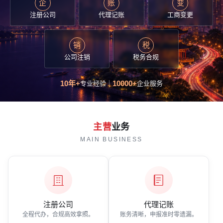
企
账
变
注册公司
代理记账
工商变更
销
税
公司注销
税务合规
10年+
10000+
专业经验
企业服务
主营
业务
MAIN BUSINESS
注册公司
代理记账
全程代办，合规高效拿照。
账务清晰，申报准时零遗漏。