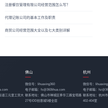
注册餐饮管理有限公司经营范围怎么写？
代理记账公司的基本工作及职责
商贸公司经营范围大全以及七大类别详解
佛山
杭州
微信号：lihuaxing360
微信号：lihuaxing
.com
电子邮箱：fs@360lihua.com
电子邮箱：hz@360l
街道三元里工贸大
联系地址：佛山市禅城区季华三路宝塔路
联系地址：杭州市
27号IDD创意城5楼全层
402-404室