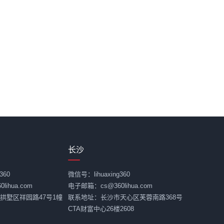
长沙
360
微信号：lihuaxing360
ihua.com
电子邮箱：cs@360lihua.com
拱墅区祥园路47号1幢
联系地址：长沙市天心区芙蓉南路368号
CTA财富中心26楼2608