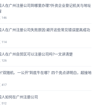
国人在广州注册公司到哪里办理?外资企业登记机关与地址
解
览
146
国人在广州注册公司失败原因:避开这些常见错误提高成功
览
114
国人在广州自贸区可以注册公司吗?一文讲清楚
览
126
州“双随机、一公开”到底牛在哪？四个亮点讲明白，超接地
！
览
417
国人如何在广州注册公司
览
512