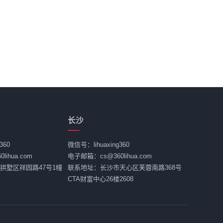
长沙
360
微信号：lihuaxing360
ihua.com
电子邮箱：cs@360lihua.com
拱墅区祥园路47号1幢
联系地址：长沙市天心区芙蓉南路368号
CTA财富中心26楼2608