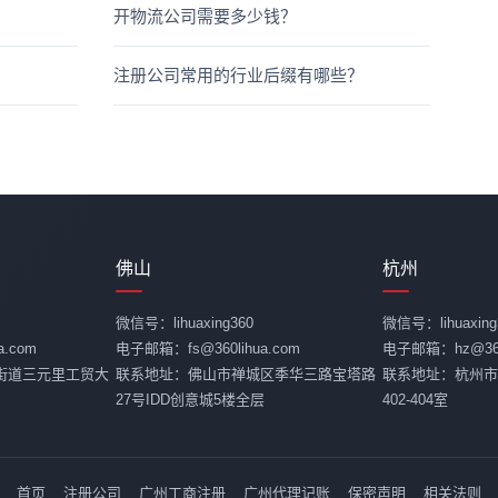
开物流公司需要多少钱？
注册公司常用的行业后缀有哪些？
佛山
杭州
微信号：lihuaxing360
微信号：lihuaxing
.com
电子邮箱：fs@360lihua.com
电子邮箱：hz@360l
街道三元里工贸大
联系地址：佛山市禅城区季华三路宝塔路
联系地址：杭州市
27号IDD创意城5楼全层
402-404室
首页
注册公司
广州工商注册
广州代理记账
保密声明
相关法则