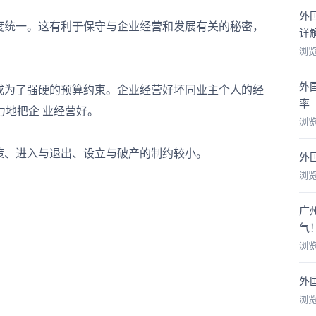
外
统一。这有利于保守与企业经营和发展有关的秘密，
详
浏
外
为了强硬的预算约束。企业经营好坏同业主个人的经
率
地把企 业经营好。
浏
、进入与退出、设立与破产的制约较小。
外
浏
广
气
浏
外
浏