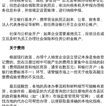
办理税务登记：虽然“多证合一”后无需单独办理税务登记
证，但您必须在领取营业执照后，依法向税务机关申报办理税
务信息补录，并按规定设置账簿，进行纳税申报。
开立银行基本户：携带营业执照正副本、公章、财务章、
法人代表身份证等材料，前往商业银行开立企业对公账户。
社保与公积金开户：如果企业需要雇佣员工，应依法在成
立后及时为员工办理社会保险和住房公积金账户。
关于费用
根据现行政策，办理个人独资企业设立登记本身是免收登
记费的。您在注册过程中可能产生的费用主要集中在后续的刻
章（费用因材质和地区而异，通常在数百元）和银行开户（各
银行收费标准不一）环节。请警惕市场上一些关于收取高额注
册费或验资费的不实信息。
最后提醒您，各地的具体办事流程和材料细节可能略有差
异，在操作前，最稳妥的方式是查询您计划注册地所在市县区
的政府服务网站（如“（某市）市场监督管理局”官网），或者
找当地的代办公司帮您办理，以便获取最准确的本地化指南。