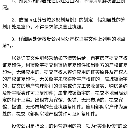
1、如贵公司的居处在拆迁范围内，不得请求解决营业执
照。
2、依据《江苏省城乡规划条例》的划定，假如居处的筹
划用处是室庐，不得请求解决营业执照。
3、详细居处请按贵公司居处产权证实文件上列明的地点
填写。
居处证实文件能够采纳如下情势供给：自有房产提交产权
证复印件；租赁衡宇提交租赁协定复印件和出租方的产权证复
印件；无偿应用的，提交产权人容许应用的证实原件及产权人
的产权证复印件；无关衡宇未获得衡宇产权证的，属城镇衡宇
的，提交房地产管理部门的证实或许完工验收证实、购房条约
及衡宇贩卖许可证复印件；属非城镇衡宇的，提交本地当局划
定的相干证实。出租方为宾馆、饭铺、无形市场的，提交宾
馆、饭铺、无形市场的营业执照复印件。应用部队房产作为居
处的，提交《部队房地产租赁许可证》复印件。
投资公司是指公司的运营范围的第一项为“实业投资”的公