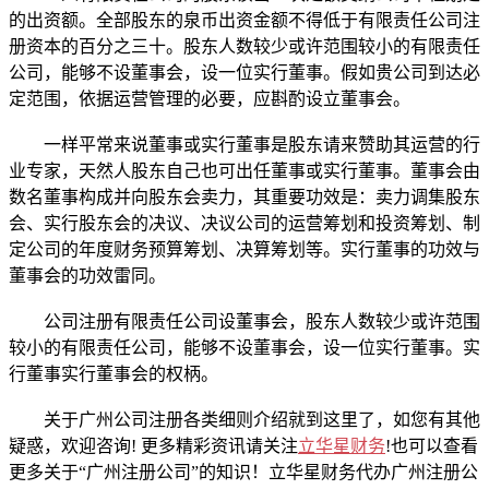
的出资额。全部股东的泉币出资金额不得低于有限责任公司注
册资本的百分之三十。股东人数较少或许范围较小的有限责任
公司，能够不设董事会，设一位实行董事。假如贵公司到达必
定范围，依据运营管理的必要，应斟酌设立董事会。
一样平常来说董事或实行董事是股东请来赞助其运营的行
业专家，天然人股东自己也可出任董事或实行董事。董事会由
数名董事构成并向股东会卖力，其重要功效是：卖力调集股东
会、实行股东会的决议、决议公司的运营筹划和投资筹划、制
定公司的年度财务预算筹划、决算筹划等。实行董事的功效与
董事会的功效雷同。
公司注册有限责任公司设董事会，股东人数较少或许范围
较小的有限责任公司，能够不设董事会，设一位实行董事。实
行董事实行董事会的权柄。
关于广州公司注册各类细则介绍就到这里了，如您有其他
疑惑，欢迎咨询! 更多精彩资讯请关注
立华星财务
!也可以查看
更多关于“广州注册公司”的知识！立华星财务代办广州注册公