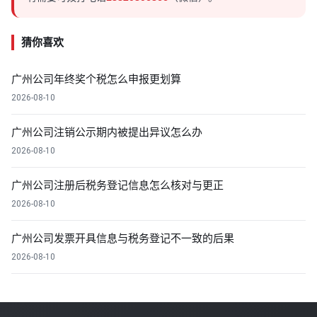
猜你喜欢
广州公司年终奖个税怎么申报更划算
2026-08-10
广州公司注销公示期内被提出异议怎么办
2026-08-10
广州公司注册后税务登记信息怎么核对与更正
2026-08-10
广州公司发票开具信息与税务登记不一致的后果
2026-08-10