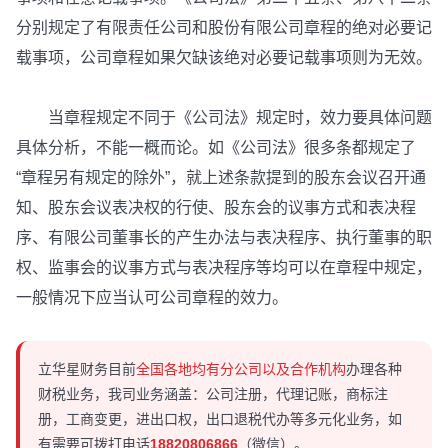
分别规定了有限责任公司和股份有限公司章程的绝对必要记
载事项，公司章程如果欠缺该绝对必要记载事项则为无效。
当章程规定不同于《公司法》规定时，效力要具体问题
具体分析，不能一概而论。如《公司法》很多条都规定了
“章程另有规定的除外”，就上述条款提到的股东会议召开通
知、股东会议表决权的行使、股东会的议事方式和表决程
序、有限公司董事长的产生办法与表决程序、执行董事的职
权、监事会的议事方式与表决程序等均可以在章程中规定，
一般情况下应当认可公司章程的效力。
立华星财务目前
全国各地均有分公司以及合作机构
办理各种
财税业务，我司业务涵盖：公司注册，代理记账，商标注
册，工商变更，进出口权，出口退税代办等多元化业务，如
有需要可拨打电话
18820806866
（微信）。