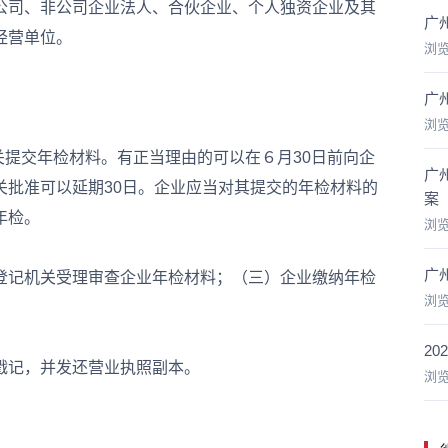
司、非公司企业法人、合伙企业、个人独资企业及其
广
经营单位。
浏
广
浏
提交年检材料。有正当理由的可以在６月30日前向企
广
关批准可以延期30日。企业应当对其提交的年检材料的
案
年检。
浏
广
记机关受理审查企业年检材料；（三）企业缴纳年检
浏
2
记，并发还营业执照副本。
浏