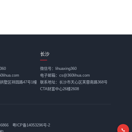
长沙
360
微信号：lihuaxing360
ihua.com
电子邮箱：cs@360lihua.com
拱墅区祥园路47号1幢
联系地址：长沙市天心区芙蓉南路368号
CTA财富中心26楼2608
-6866
粤ICP备14053296号-2
📞
构