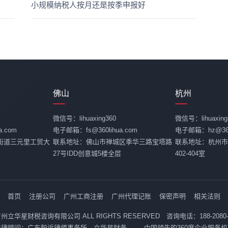
小规模纳税人按月还是按季申报好
佛山
杭州
微信号：lihuaxing360
微信号：lihuaxing
.com
电子邮箱：fs@360lihua.com
电子邮箱：hz@360l
街道三元里工贸大
联系地址：佛山市禅城区季华三路宝塔路
联系地址：杭州市
27号IDD创意城5楼全层
402-404室
首页
注册公司
广州工商注册
广州代理记账
保密声明
相关法则
26 广州立华星财税咨询有限公司 ALL RIGHTS RESERVED 咨询电话：188-2080
法律顾问：广东毅诉律师事务所 立华星财务 —— 中国领先的360度企业服务机