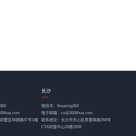
长沙
360
微信号：lihuaxing360
ihua.com
电子邮箱：cs@360lihua.com
拱墅区祥园路47号1幢
联系地址：长沙市天心区芙蓉南路368号
CTA财富中心26楼2608