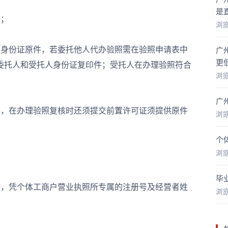
是
；
浏
身份证原件，若委托他人代办验照需在验照申请表中
广
更
委托人和受托人身份证复印件；受托人在办理验照符合
浏
广
，在办理验照复核时还须提交前置许可证须提供原件
浏
个
浏
毕
，凭个体工商户营业执照所专属的注册号及经营者姓
浏