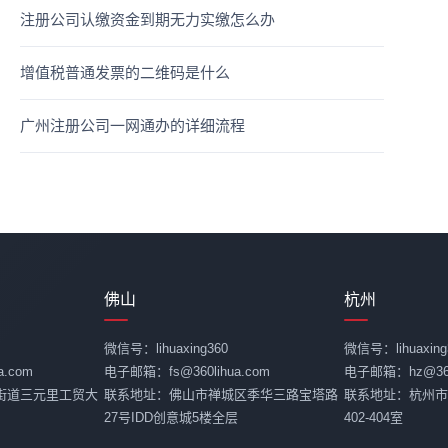
注册公司认缴资金到期无力实缴怎么办
增值税普通发票的二维码是什么
广州注册公司一网通办的详细流程
佛山
杭州
微信号：lihuaxing360
微信号：lihuaxing
.com
电子邮箱：fs@360lihua.com
电子邮箱：hz@360l
街道三元里工贸大
联系地址：佛山市禅城区季华三路宝塔路
联系地址：杭州市
27号IDD创意城5楼全层
402-404室