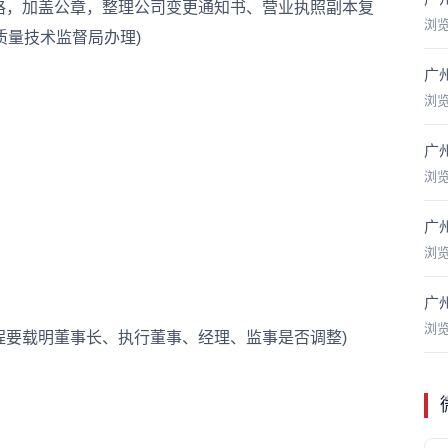
，加盖公章，整理公司变更通知书、营业执照副本复
浏
量技术监督局办理)
广
浏
广
浏
广
浏
广
浏
要载明董事长、执行董事、经理、监事是否调整)