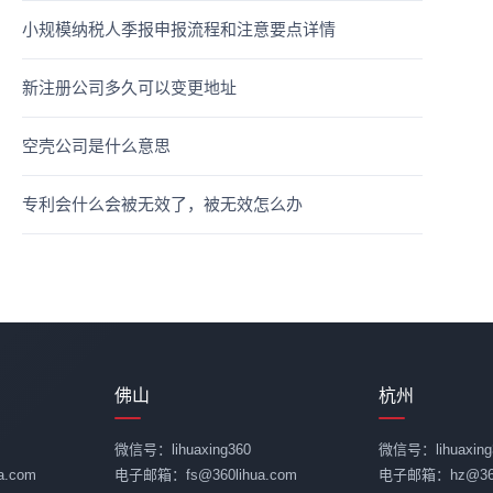
小规模纳税人季报申报流程和注意要点详情
新注册公司多久可以变更地址
空壳公司是什么意思
专利会什么会被无效了，被无效怎么办
佛山
杭州
微信号：lihuaxing360
微信号：lihuaxing
.com
电子邮箱：fs@360lihua.com
电子邮箱：hz@360l