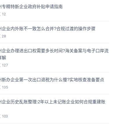
州专精特新企业政府补贴申请指南
览
12
州企业内外账不一致怎么合并?合规过渡的操作步骤
览
28
州企业办理进出口权需要多长时间?海关备案与电子口岸流
详解
览
127
州新办企业第一次出口退税为什么慢?实地核查准备要点
览
135
州企业历史乱账整理:2年以上未记账企业如何合规重建账
览
103