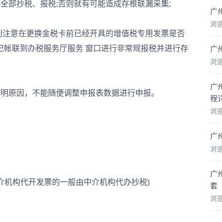
部抄税、报税;否则就有可能造成存根联漏采集;
广
浏
注意在更换金税卡前已经开具的增值税专用发票是否
记帐联到办税服务厅服务 窗口进行非常规报税并进行存
广
浏
广
明原因，不能随便调整申报表数据进行申报。
程
浏
广
浏
广
介机构代开发票的一般由中介机构代办抄税)
套
浏