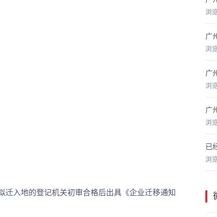
浏
广
浏
广
浏
广
浏
已
浏
拟迁入地的登记机关初审合格后出具《企业迁移通知