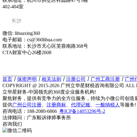
联系地址：杭州市拱墅区祥园路47号1幢
402-404室
长沙
微信: lihuaxing360
电子邮箱：cs@360lihua.com
联系地址：长沙市天心区芙蓉南路368号
CTA财富中心26楼2608
首页
丨
保密声明
丨
相关法则
丨
注册公司
丨
广州工商注册
丨
广州
COPYRIGHT @ 2015-2026 广州立华星财税咨询有限公司 ALL R
立华星财务-中国领先的360度企业服务机构!
聚焦财务，提供有竞争力的全方位服务，持续为小微公司创造
提供
广州公司注册
、
注册商标
、
代理记账
、
一般纳税人
等服务!
咨询电话：188-2080-6866
粤ICP备14053296号-2
法律顾问：广东毅诉律师事务所
咨询我们