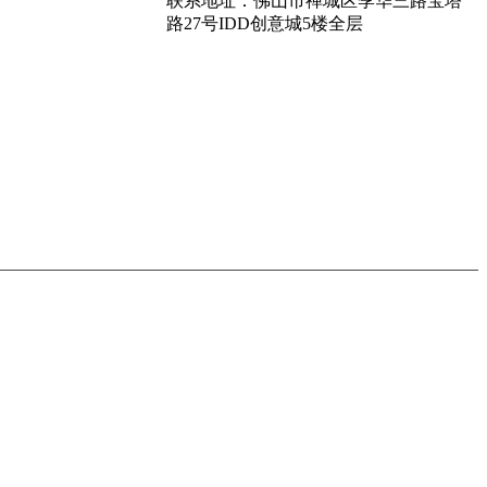
联系地址：佛山市禅城区季华三路宝塔
路27号IDD创意城5楼全层