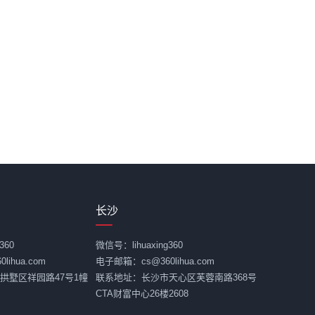
长沙
360
微信号：lihuaxing360
ihua.com
电子邮箱：cs@360lihua.com
拱墅区祥园路47号1幢
联系地址：长沙市天心区芙蓉南路368号
CTA财富中心26楼2608