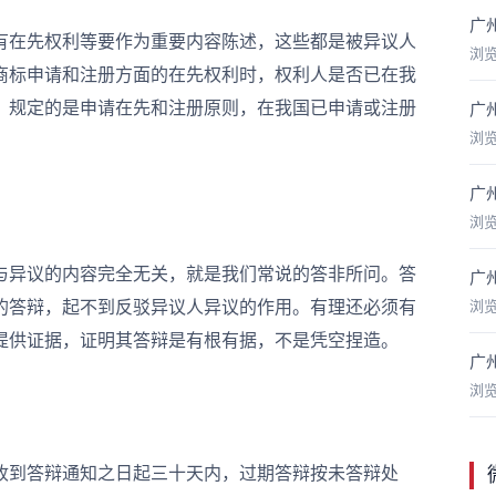
广
在先权利等要作为重要内容陈述，这些都是被异议人
浏
商标申请和注册方面的在先权利时，权利人是否已在我
》规定的是申请在先和注册原则，在我国已申请或注册
广
浏
。
广
浏
异议的内容完全无关，就是我们常说的答非所问。答
广
的答辩，起不到反驳异议人异议的作用。有理还必须有
浏
提供证据，证明其答辩是有根有据，不是凭空捏造。
广
浏
到答辩通知之日起三十天内，过期答辩按未答辩处