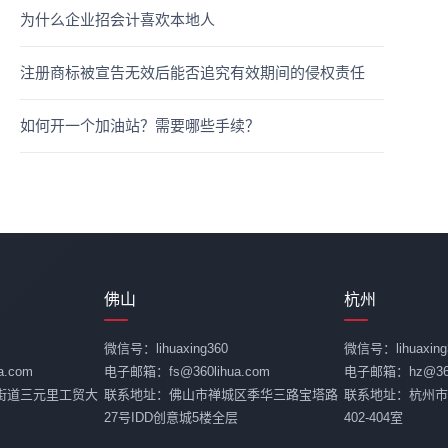
为什么企业招会计喜欢本地人
注册商标被宣告无效后能否追究有效期间的侵权责任
如何开一个加油站？需要哪些手续？
佛山
杭州
微信号：lihuaxing360
微信号：lihuaxing
.com
电子邮箱：fs@360lihua.com
电子邮箱：hz@360l
街道三元里工贸大
联系地址：佛山市禅城区季华三路宝塔路
联系地址：杭州市
27号IDD创意城5楼全层
402-404室