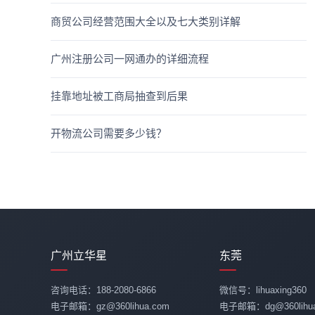
商贸公司经营范围大全以及七大类别详解
广州注册公司一网通办的详细流程
挂靠地址被工商局抽查到后果
开物流公司需要多少钱？
广州立华星
东莞
咨询电话：188-2080-6866
微信号：lihuaxing360
电子邮箱：gz@360lihua.com
电子邮箱：dg@360lihua