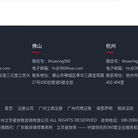
佛山
杭州
微信号：lihuaxing360
微信号：lihuaxing
.com
电子邮箱：fs@360lihua.com
电子邮箱：hz@360l
街道三元里工贸大
联系地址：佛山市禅城区季华三路宝塔路
联系地址：杭州市
27号IDD创意城5楼全层
402-404室
首页
注册公司
广州工商注册
广州代理记账
保密声明
相关法则
26 广州立华星财税咨询有限公司 ALL RIGHTS RESERVED 咨询电话：188-2080
法律顾问：广东毅诉律师事务所 立华星财务 —— 中国领先的360度企业服务机