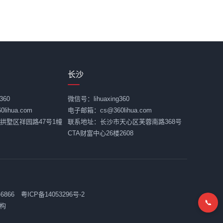
长沙
360
微信号：lihuaxing360
ihua.com
电子邮箱：cs@360lihua.com
拱墅区祥园路47号1幢
联系地址：长沙市天心区芙蓉南路368号
CTA财富中心26楼2608
-6866
粤ICP备14053296号-2
📞
构