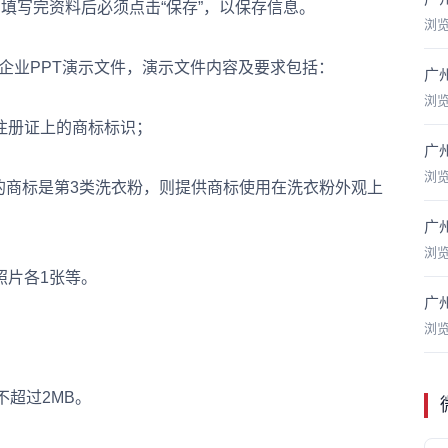
，填写完资料后必须点击“保存”，以保存信息。
浏
传企业PPT演示文件，演示文件内容及要求包括：
广
浏
册证上的商标标识；
广
浏
商标是第3类洗衣粉，则提供商标使用在洗衣粉外观上
广
浏
片各1张等。
广
浏
超过2MB。