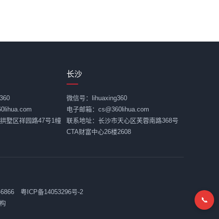
长沙
360
微信号：lihuaxing360
ihua.com
电子邮箱：cs@360lihua.com
拱墅区祥园路47号1幢
联系地址：长沙市天心区芙蓉南路368号
CTA财富中心26楼2608
-6866
粤ICP备14053296号-2
📞
构