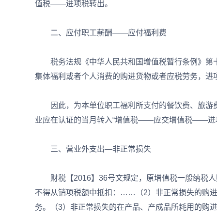
值税——进项税转出。
二、应付职工薪酬——应付福利费
税务法规《中华人民共和国增值税暂行条例》第十
集体福利或者个人消费的购进货物或者应税劳务，进
因此，为本单位职工福利所支付的餐饮费、旅游费
业应在认证的当月转入“增值税——应交增值税——进
三、营业外支出—非正常损失
财税【2016】36号文规定，原增值税一般纳税
不得从销项税额中抵扣：……（2）非正常损失的购
务。（3）非正常损失的在产品、产成品所耗用的购