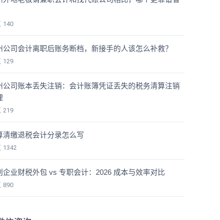
？
览
140
州公司会计离职后账务断档，新接手的人该怎么补救？
览
129
州公司账本丢失注销：会计账簿凭证丢失的税务清算注销
理
览
219
算清缴退税会计分录怎么写
览
1342
创企业财税外包 vs 专职会计：2026 成本与效率对比
览
890