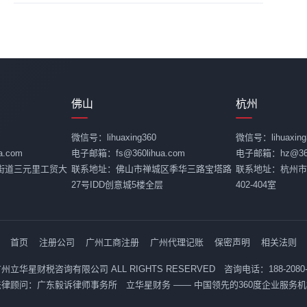
佛山
杭州
微信号：lihuaxing360
微信号：lihuaxing
.com
电子邮箱：fs@360lihua.com
电子邮箱：hz@360l
街道三元里工贸大
联系地址：佛山市禅城区季华三路宝塔路
联系地址：杭州市
27号IDD创意城5楼全层
402-404室
首页
注册公司
广州工商注册
广州代理记账
保密声明
相关法则
26 广州立华星财税咨询有限公司 ALL RIGHTS RESERVED 咨询电话：188-2080
法律顾问：广东毅诉律师事务所 立华星财务 —— 中国领先的360度企业服务机