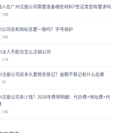
国人在广州注册公司需要准备哪些材料?签证类型有要求吗
览
108
州公司名和商标名要一致吗？字号保护
览
143
州法人不配合怎么注销公司
览
119
州注册公司后多久要税务登记？逾期不登记有什么后果
览
97
州注册公司多少钱？2026年费用明细：代办费+地址费+代
费
览
130