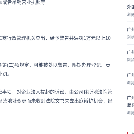
顿或者吊销营业执照等
外
浏
广
浏
商行政管理机关查出，给予警告并惩罚1万元以上10
广
浏
第(二)项规定，可能被处以警告、限期办理登记、责
处罚。
广
浏
讼事项，对企业法人提起的诉讼，由公司住所地法院管
广
经营地址变更而未收到法院文书失去出庭辩护机会，经
账
浏