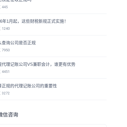
览
445
026年1月起，这些财税新规正式实施！
览
1240
么查询公司是否正规
览
7950
规代理记账公司VS兼职会计，谁更有优势
览
4451
择正规的代理记账公司的重要性
览
3272
微信咨询