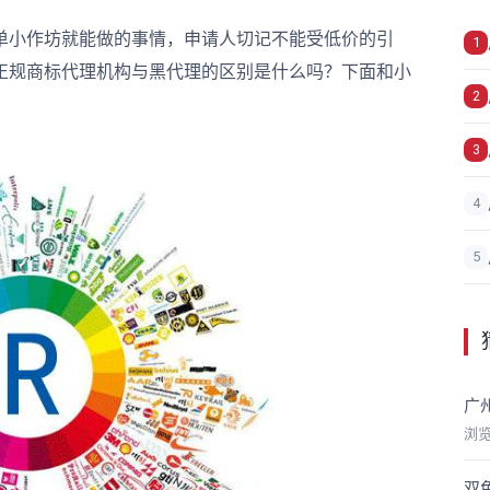
小作坊就能做的事情，申请人切记不能受低价的引
1
正规商标代理机构与黑代理的区别是什么吗？下面和小
2
3
4
5
广
浏
双