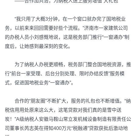
——合作加共治，为纳税人送上服务增值“大礼包”
“我只用了大概3分钟，在一个窗口就办完了国地税业
务，以前来来回回需要好些个流程。”济南市一家建筑公司
的办税人员小刘感慨地说，这是税务部门推行“一窗通办”制
度后，让她感到最深刻的变化。
为了纳税人办税更顺畅，税务部门整合国地税资源，推
行“前台一家受理、后台分别处理、限时办结反馈”服务模
式，促进国地税业务“一窗通办”。
合作的“朋友圈”不断扩大，服务的礼包也不断增值。“纳
税信用用处原来这么大，这笔贷款对我们真的是雪中送
炭！”A级纳税人安徽马鞍山常立发机械设备制造有限责任公
司董事长芮志英在得知400万元“税融通”贷款获批后激动地