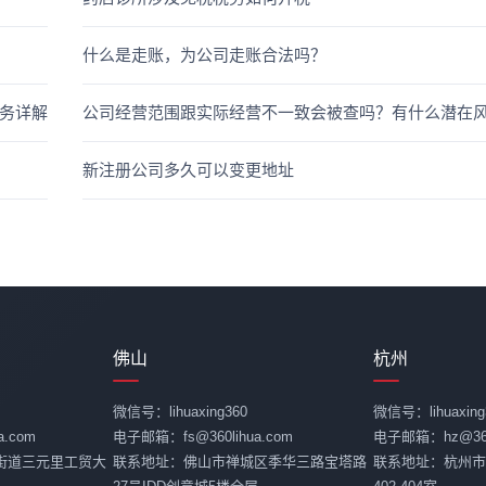
什么是走账，为公司走账合法吗？
务详解
公司经营范围跟实际经营不一致会被查吗？有什么潜在
新注册公司多久可以变更地址
佛山
杭州
微信号：lihuaxing360
微信号：lihuaxing
.com
电子邮箱：fs@360lihua.com
电子邮箱：hz@360l
街道三元里工贸大
联系地址：佛山市禅城区季华三路宝塔路
联系地址：杭州市