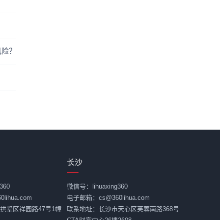
风险？
长沙
360
微信号：lihuaxing360
ihua.com
电子邮箱：cs@360lihua.com
拱墅区祥园路47号1幢
联系地址：长沙市天心区芙蓉南路368号