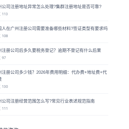
州公司注册地址异常怎么处理?集群注册地址是否可靠?
览
113
国人在广州注册公司需要准备哪些材料?签证类型有要求吗
览
108
州注册公司后多久要税务登记？逾期不登记有什么后果
览
97
州注册公司多少钱？2026年费用明细：代办费+地址费+代
费
览
130
州公司注册经营范围怎么写?常见行业表述规范指南
览
111