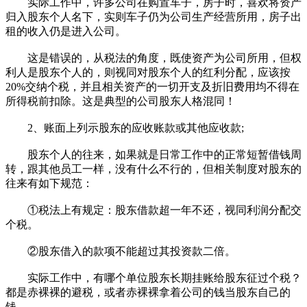
实际工作中，许多公司在购置车子，房子时，喜欢将资产
归入股东个人名下，实则车子仍为公司生产经营所用，房子出
租的收入仍是进入公司。
这是错误的，从税法的角度，既使资产为公司所用，但权
利人是股东个人的，则视同对股东个人的红利分配，应该按
20%交纳个税，并且相关资产的一切开支及折旧费用均不得在
所得税前扣除。这是典型的公司股东人格混同！
2、账面上列示股东的应收账款或其他应收款;
股东个人的往来，如果就是日常工作中的正常短暂借钱周
转，跟其他员工一样，没有什么不行的，但相关制度对股东的
往来有如下规范：
①税法上有规定：股东借款超一年不还，视同利润分配交
个税。
②股东借入的款项不能超过其投资款二倍。
实际工作中，有哪个单位股东长期挂账给股东征过个税？
都是赤裸裸的避税，或者赤裸裸拿着公司的钱当股东自己的
钱。