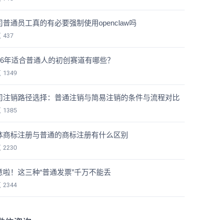
司普通员工真的有必要强制使用openclaw吗
览
437
026年适合普通人的初创赛道有哪些？
览
1349
司注销路径选择：普通注销与简易注销的条件与流程对比
览
1385
体商标注册与普通的商标注册有什么区别
览
2230
意啦！这三种“普通发票”千万不能丢
览
2344