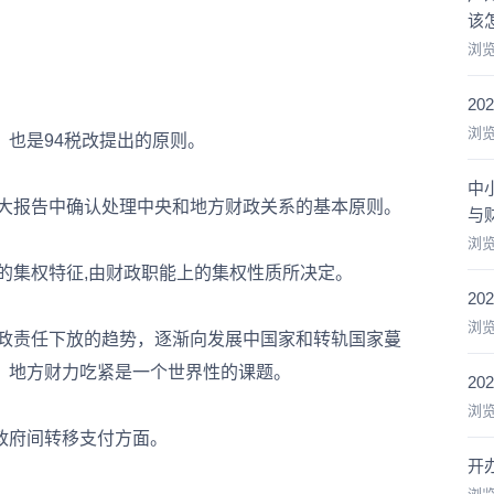
该
浏
2
浏
也是94税改提出的原则。
中
大报告中确认处理中央和地方财政关系的基本原则。
与
浏
的集权特征,由财政职能上的集权性质所决定。
2
浏
政责任下放的趋势，逐渐向发展中国家和转轨国家蔓
。地方财力吃紧是一个世界性的课题。
2
浏
府间转移支付方面。
开