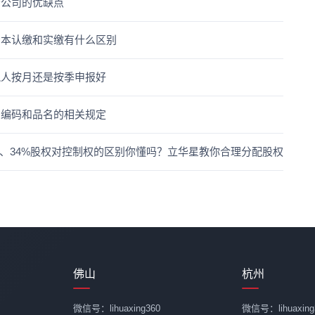
分公司的优缺点
资本认缴和实缴有什么区别
税人按月还是按季申报好
，编码和品名的相关规定
1%、34%股权对控制权的区别你懂吗？立华星教你合理分配股权
佛山
杭州
微信号：lihuaxing360
微信号：lihuaxing