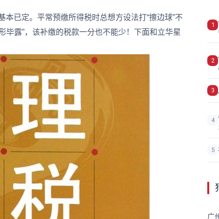
本已定。平常预缴所得税时总想方设法打“擦边球”不
1
形毕露”，该补缴的税款一分也不能少！下面和立华星
2
3
4
5
广