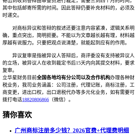
寄出到收到答辩由审查员进行裁定，需要三到四个月的时间，
其中包括邮寄所需的时间。因此答辩仍要补充材料的，必须及
时递交。
对商标异议和答辩的叙述还要注意内容紧凑，逻辑关系明
确，重点突出，简明扼要。不能以为文章越长越有理，材料越
厚越有说服力。只要把观点说清楚，就能起到应有的作用。
异议复审是指被异议人答辩后，商评委没有支持被异议人
的立场，被异议人在收到裁定书后15天内向其提交材料，要求
复审。
立华星财务目前
全国各地均有分公司以及合作机构
办理各种财
税业务，我司业务涵盖：公司注册，代理记账，商标注册，工
商变更，进出口权，出口退税代办等多元化业务，如有需要可
拨打电话
18820806866
（微信）。
猜你喜欢
广州商标注册多少钱？2026官费+代理费明细