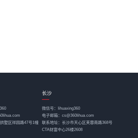
长沙
360
微信号：lihuaxing360
ihua.com
电子邮箱：cs@360lihua.com
拱墅区祥园路47号1幢
联系地址：长沙市天心区芙蓉南路368号
CTA财富中心26楼2608