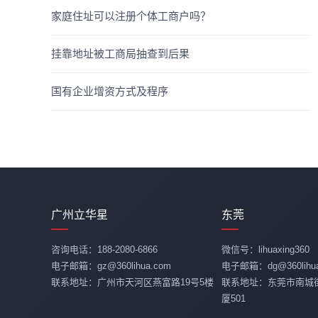
家庭住址可以注册个体工商户吗？
挂靠地址被工商局抽查到后果
国有企业增资方式及程序
广州立华星
东莞
咨询电话：188-2080-6866
微信号：lihuaxing360
电子邮箱：gz@360lihua.com
电子邮箱：dg@360lihua
联系地址：广州市天河区燕富路19号5楼
联系地址：东莞市南城
厦501