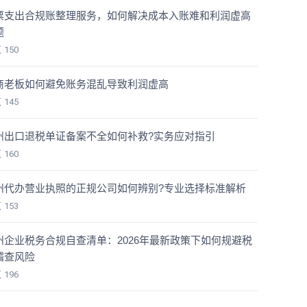
票支出合规账整理服务，如何解决成本入账难和利润虚高
题
览
150
商老板如何避免账务混乱导致利润虚高
览
145
州出口退税单证备案不全如何补救?实务应对指引
览
160
州代办营业执照的正规公司如何辨别?专业选择标准解析
览
153
州企业税务合规自查清单：2026年最新政策下如何规避税
稽查风险
览
196