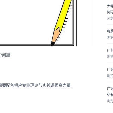
无
问
浏
电
浏
广
个问题：
浏
广
浏
要配备相应专业理论与实践课师资力量。
广
务
浏