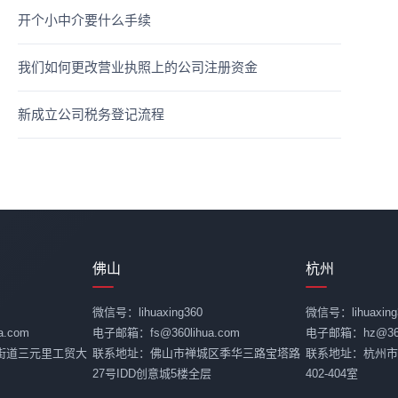
开个小中介要什么手续
我们如何更改营业执照上的公司注册资金
新成立公司税务登记流程
佛山
杭州
微信号：lihuaxing360
微信号：lihuaxing
.com
电子邮箱：fs@360lihua.com
电子邮箱：hz@360l
街道三元里工贸大
联系地址：佛山市禅城区季华三路宝塔路
联系地址：杭州市
27号IDD创意城5楼全层
402-404室