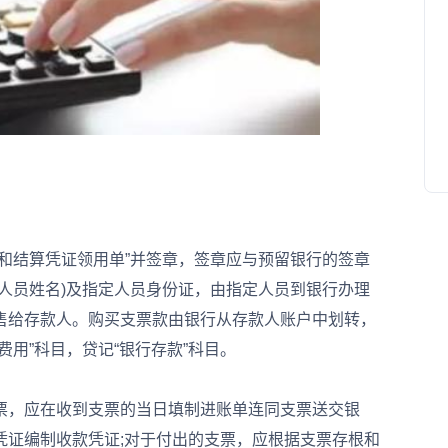
结算凭证领用单”并签章，签章应与预留银行的签章
人员姓名)及指定人员身份证，由指定人员到银行办理
售给存款人。购买支票款由银行从存款人账户中划转，
用”科目，贷记“银行存款”科目。
，应在收到支票的当日填制进账单连同支票送交银
凭证编制收款凭证;对于付出的支票，应根据支票存根和