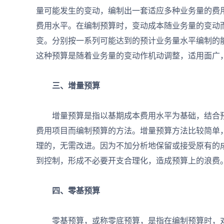
量可能发生的变动，编制出一套适应多种业务量的费
费用水平。在编制预算时，变动成本随业务量的变动
变。分别按一系列可能达到的预计业务量水平编制的
这种预算是随着业务量的变动作机动调整，适用面广
三、增量预算
增量预算是指以基期成本费用水平为基础，结合预
费用项目而编制预算的方法。增量预算方法比较简单
理的，无需改进。因为不加分析地保留或接受原有的
到控制，形成不必要开支合理化，造成预算上的浪费
四、零基预算
零基预算，或称零底预算，是指在编制预算时，对