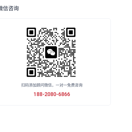
微信咨询
扫码添加顾问微信，一对一免费咨询
188-2080-6866