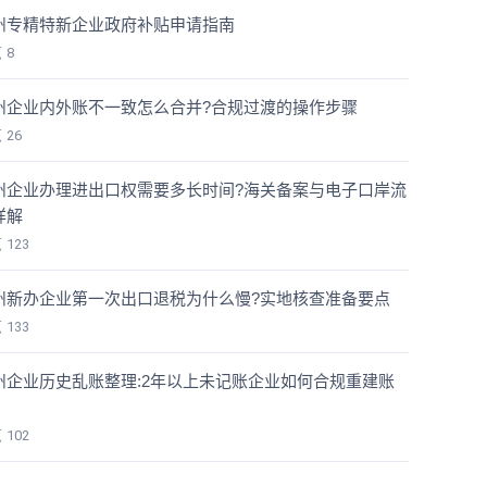
州专精特新企业政府补贴申请指南
览
8
州企业内外账不一致怎么合并?合规过渡的操作步骤
览
26
州企业办理进出口权需要多长时间?海关备案与电子口岸流
详解
览
123
州新办企业第一次出口退税为什么慢?实地核查准备要点
览
133
州企业历史乱账整理:2年以上未记账企业如何合规重建账
览
102