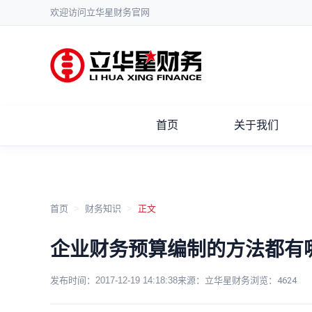
欢迎访问立华星财务官网
首页
关于我们
首页
>
财务知识
>
正文
企业财务预算编制的方法都有
发布时间：
2017-12-19 14:18:38
来源：立华星财务
浏览：
4624