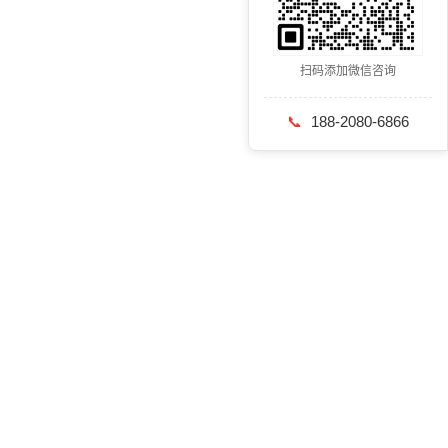
扫码添加微信咨询
📞
188-2080-6866