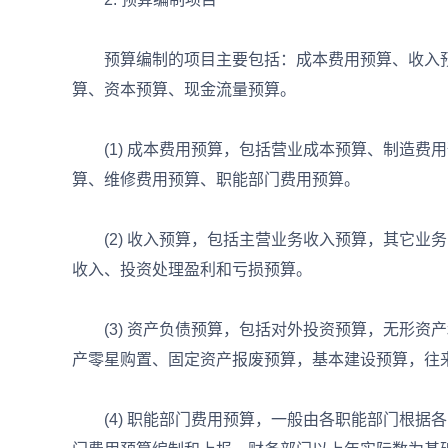
预算编制的项目主要包括：成本费用预算、收入预
算、资本预算、现金流量预算。
(1) 成本费用预算，包括营业成本预算、制造费
算、维修费用预算、职能部门费用预算。
(2) 收入预算，包括主营业务收入预算，其它业
收入、投资处理盈利和亏损预算。
(3) 资产负债预算，包括对外投资预算，无形资
产零星购置、固定资产报废预算，基本建设预算，往
(4) 职能部门费用预算，一般由各职能部门根据