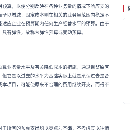
用预算，以便分别反映在各种业务量的情况下所应支的
而予以增减，固定成本则在相关的业务量范围内稳定不
能适应企业在预算期内任何生产经营水平的预算。由于
，具有弹性，故称为弹性预算或变动预算。
算业务量水平及有关降低成本的措施，通过调整原有
，但它是以过去的水平为基础实际上就是承认过去是合
成本项目，可能使原来不合理的费用继续开支，而得不
。
于所有的预算支出均以零点为基础，不考虑其以往情