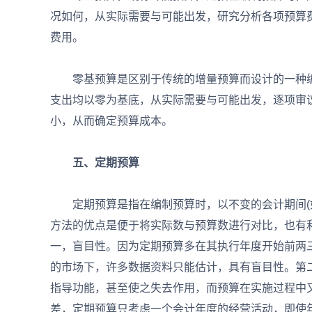
况如何，从实际需要与可能出发，研究分析各项预算
费用。
零基预算是区别于传统的增量预算而设计的一种编
支出均以零为基底，从实际需要与可能出发，逐项审
小，从而确定预算成本。
五、定期预算
定期预算是指在编制预算时，以不变的会计期间(如
方法的优点是便于将实际数与预算数进行对比，也有
一，盲目性。因为定期预算多在其执行年度开始前两
的市场下，许多数据资料只能估计，具有盲目性。第
指导功能，甚至使之失去作用，而预算在实施过程中
差，定期预算只考虑一个会计年度的经营活动，即使