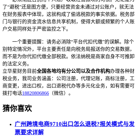
了“避税”还是图方便，只要经营资金未通过对公账户，就无法
在财务报表中体现，这就构成了偷逃税款的事实依据。税务部
门与银行的资金流水信息共享机制，使得大额或频繁的个人账
户交易同样处于严密监控之下。
一个重要提醒：请务必消除“平台代扣代缴”的误解。除个
别特定情况外，平台主要责任是向税务局报送你的交易数据，
而不是为你代扣代缴全部税款。依法纳税是商家自身不可推卸
的法定义务。
立华星财务目前
全国各地均有分公司以及合作机构
办理各种财
税业务，我司业务涵盖：公司注册，代理记账，商标注册，工
商变更，进出口权，出口退税代办等多元化业务，如有需要可
拨打电话
18820806866
（微信）。
猜你喜欢
广州跨境电商9710出口怎么退税?报关模式与发
票要求详解