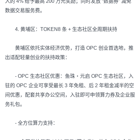
入的 4% 给予最高 200 万元奖励；同时发放 “数据券” 减免
数据交易服务费。
4. 黄埔区：TOKEN8 条 + 生态社区全周期扶持
黄埔区依托实体经济优势，打造 OPC 创业首选地，推
出适配轻量创业的扶持政策：
- OPC 生态社区优惠：鱼珠・元启 OPC 生态社区，入
驻的 OPC 企业可享受最长 3 年免租、后 2 年租金减半的空
间优惠，配套共享办公空间，入驻即可申领算力券及企业服
务礼包。
- 全方位算力支持：