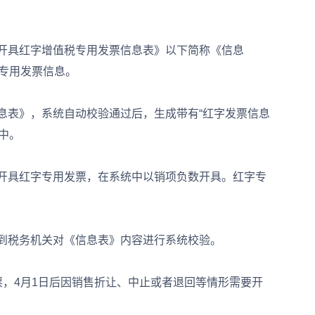
开具红字增值税专用发票信息表》以下简称《信息
专用发票信息。
息表》，系统自动校验通过后，生成带有“红字发票信息
中。
开具红字专用发票，在系统中以销项负数开具。红字专
到税务机关对《信息表》内容进行系统校验。
票，4月1日后因销售折让、中止或者退回等情形需要开