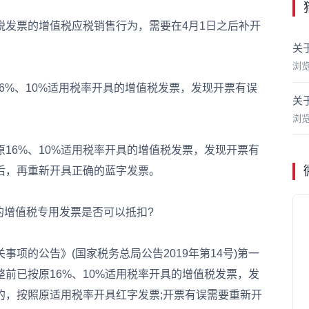
发票的增值税应税销售行为，需要在4月1日之后补开
关
浏
%、10%适用税率开具的增值税发票，发现开票有误
关
浏
6%、10%适用税率开具的增值税发票，发现开票有
后，再重新开具正确的蓝字发票。
率的增值税专用发票是否可以抵扣?
的公告》(国家税务总局公告2019年第14号)第一
前已按原16%、10%适用税率开具的增值税发票，发
的，按照原适用税率开具红字发票;开票有误需要重新开