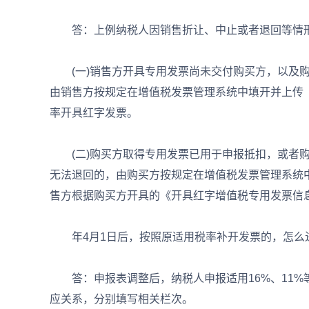
答：上例纳税人因销售折让、中止或者退回等情形
(一)销售方开具专用发票尚未交付购买方，以及购
由销售方按规定在增值税发票管理系统中填开并上传
率开具红字发票。
(二)购买方取得专用发票已用于申报抵扣，或者购
无法退回的，由购买方按规定在增值税发票管理系统
售方根据购买方开具的《开具红字增值税专用发票信
年4月1日后，按照原适用税率补开发票的，怎么
答：申报表调整后，纳税人申报适用16%、11%
应关系，分别填写相关栏次。