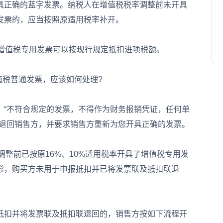
具正确的蓝字发票。纳税人在增值税税率调整前未开具
发票的，应当按照原适用税率补开。
的增值税专用发票可以按现行规定抵扣进项税额。
税普通发票，应该如何处理?
“不符合规定的发票，不得作为财务报销凭证，任何单
次退回销售方，并要求销售方重新为您开具正确的发票。
调整前已按原16%、10%适用税率开具了增值税专用发
形，购买方未用于申报抵扣并已将发票联及抵扣联退
扣并将发票联及抵扣联退回的，销售方按如下流程开