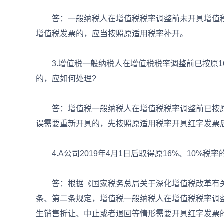
答：一般纳税人在增值税税率调整前未开具增值税
增值税发票的，应当按照原适用税率补开。
3.增值税一般纳税人在增值税税率调整前已按原16
的，应如何处理?
答：增值税一般纳税人在增值税税率调整前已按原1
误需要重新开具的，先按照原适用税率开具红字发票
4.A公司2019年4月1日后取得原16%、10%税
答：根据《国家税务总局关于深化增值税改革有关事项
条、第二条规定，增值税一般纳税人在增值税税率调整
生销售折让、中止或者退回等情形需要开具红字发票