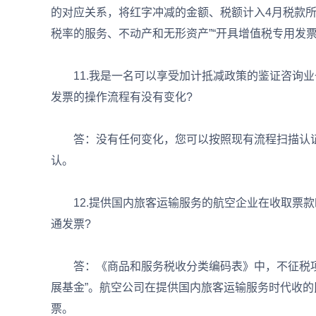
的对应关系，将红字冲减的金额、税额计入4月税款所属
税率的服务、不动产和无形资产”“开具增值税专用发票
11.我是一名可以享受加计抵减政策的鉴证咨询业
发票的操作流程有没有变化?
答：没有任何变化，您可以按照现有流程扫描认证
认。
12.提供国内旅客运输服务的航空企业在收取票款
通发票?
答：《商品和服务税收分类编码表》中，不征税项目类别下编
展基金”。航空公司在提供国内旅客运输服务时代收
票。