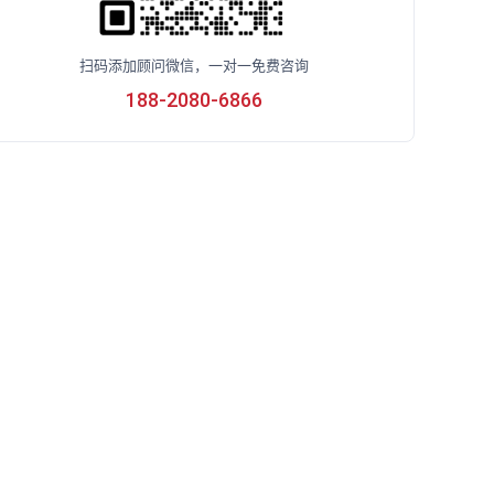
扫码添加顾问微信，一对一免费咨询
188-2080-6866