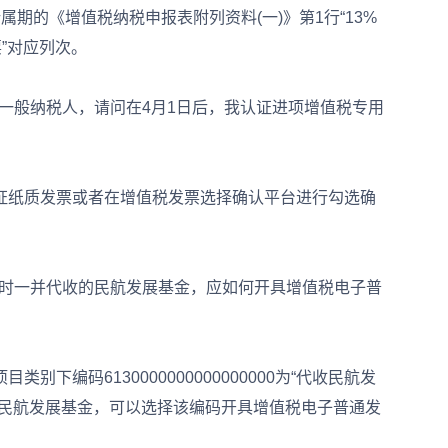
期的《增值税纳税申报表附列资料(一)》第1行“13%
”对应列次。
一般纳税人，请问在4月1日后，我认证进项增值税专用
纸质发票或者在增值税发票选择确认平台进行勾选确
时一并代收的民航发展基金，应如何开具增值税电子普
码6130000000000000000为“代收民航发
的民航发展基金，可以选择该编码开具增值税电子普通发