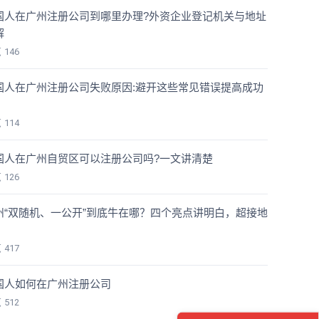
国人在广州注册公司到哪里办理?外资企业登记机关与地址
解
览
146
国人在广州注册公司失败原因:避开这些常见错误提高成功
览
114
国人在广州自贸区可以注册公司吗?一文讲清楚
览
126
州“双随机、一公开”到底牛在哪？四个亮点讲明白，超接地
！
览
417
国人如何在广州注册公司
览
512