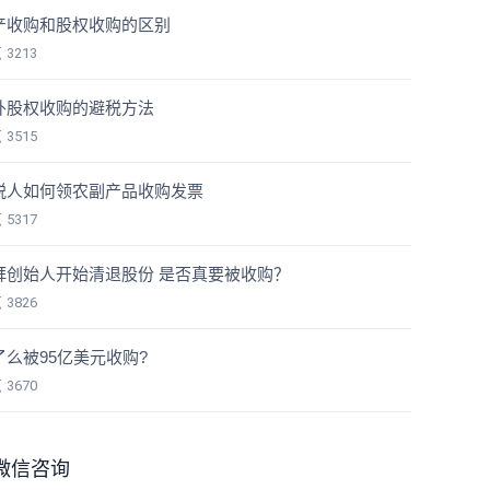
产收购和股权收购的区别
览
3213
外股权收购的避税方法
览
3515
税人如何领农副产品收购发票
览
5317
拜创始人开始清退股份 是否真要被收购？
览
3826
了么被95亿美元收购?
览
3670
微信咨询