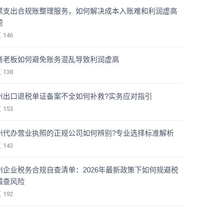
票支出合规账整理服务，如何解决成本入账难和利润虚高
题
览
146
商老板如何避免账务混乱导致利润虚高
览
138
州出口退税单证备案不全如何补救?实务应对指引
览
153
州代办营业执照的正规公司如何辨别?专业选择标准解析
览
143
州企业税务合规自查清单：2026年最新政策下如何规避税
稽查风险
览
192