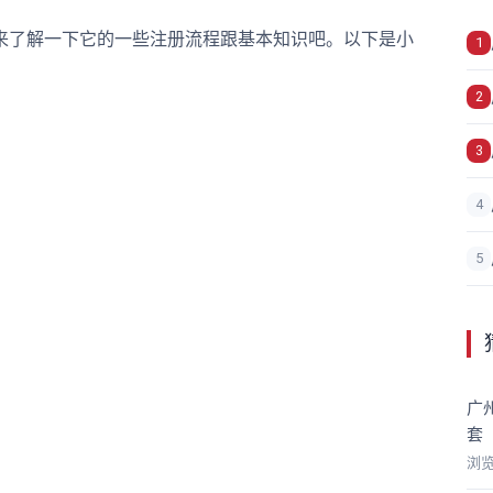
了解一下它的一些注册流程跟基本知识吧。以下是小
1
2
3
4
5
广
套
浏