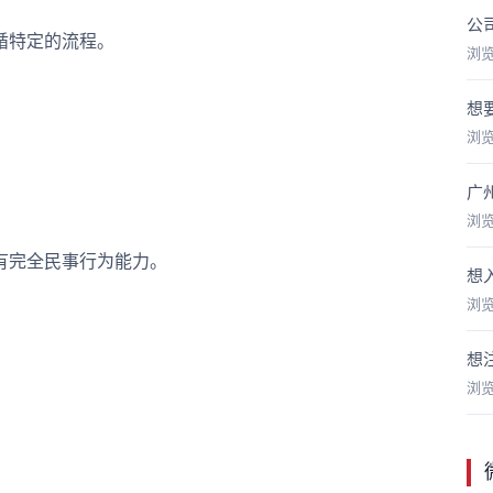
公
循特定的流程。
浏
想
浏
广
浏
完全民事行为能力。
想
浏
想
浏