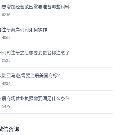
司想增加经营范围需要准备哪些材料
览
6216
要注册离岸公司如何操作
览
4065
州公司注册之后想要变更名称注意了
览
3535
入驻亚马逊,需要注册美国商标?
览
4324
注册商场营业执照需要满足什么条件
览
5479
微信咨询