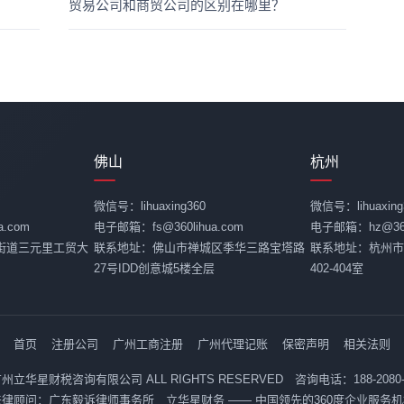
贸易公司和商贸公司的区别在哪里？
佛山
杭州
微信号：lihuaxing360
微信号：lihuaxing
.com
电子邮箱：fs@360lihua.com
电子邮箱：hz@360l
街道三元里工贸大
联系地址：佛山市禅城区季华三路宝塔路
联系地址：杭州市
27号IDD创意城5楼全层
402-404室
首页
注册公司
广州工商注册
广州代理记账
保密声明
相关法则
26 广州立华星财税咨询有限公司 ALL RIGHTS RESERVED 咨询电话：188-2080
法律顾问：广东毅诉律师事务所 立华星财务 —— 中国领先的360度企业服务机