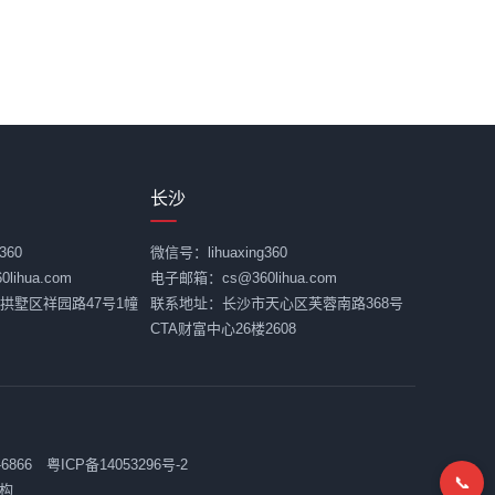
长沙
360
微信号：lihuaxing360
ihua.com
电子邮箱：cs@360lihua.com
拱墅区祥园路47号1幢
联系地址：长沙市天心区芙蓉南路368号
CTA财富中心26楼2608
-6866
粤ICP备14053296号-2
📞
构