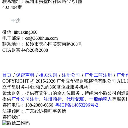
联系地址：杭州市拱墅区祥园路47号1幢
402-404室
长沙
微信: lihuaxing360
电子邮箱：cs@360lihua.com
联系地址：长沙市天心区芙蓉南路368号
CTA财富中心26楼2608
首页
丨
保密声明
丨
相关法则
丨
注册公司
丨
广州工商注册
丨
广州
COPYRIGHT @ 2015-2026 广州立华星财税咨询有限公司 ALL R
立华星财务-中国领先的360度企业服务机构!
聚焦财务，提供有竞争力的全方位服务，持续为小微公司创造
提供
广州公司注册
、
注册商标
、
代理记账
、
一般纳税人
等服务!
咨询电话：188-2080-6866
粤ICP备14053296号-2
法律顾问：广东毅诉律师事务所
咨询我们