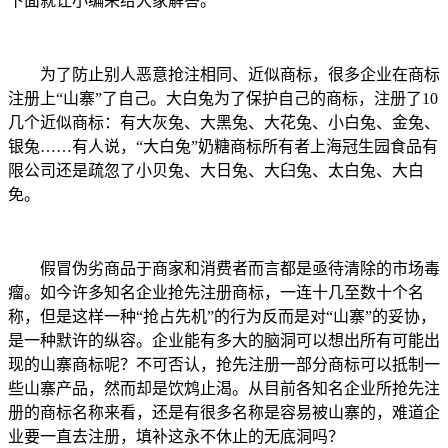
下面就让小编来给大家解答。
为了防止别人恶意抢注相同、近似商标，很多企业在商标
注册上“山寨”了自己。大白兔为了保护自己的商标，注册了10
几个近似商标：有大灰兔、大黑兔、大花兔、小白兔、金兔、
银兔……有人说，“大白兔”奶糖商标所有者上海冠生园食品有
限公司还是疏忽了小贝兔、大日兔、大臼兔、太白兔、大白
免。
假冒伪劣商品于商家和消费者而言都是亟待清除的市场毒
瘤。如今许多知名企业抢先注册商标，一连十几至数十个名
称，但是这样一种“抢占先机”的行为反而是对“山寨”的妥协，
是一种默许的纵容。企业能有多大的脑洞可以想出所有可能出
现的山寨商标呢？不可否认，抢先注册一部分商标可以抵制一
些山寨产品，然而却是饮鸩止渴。从目前各知名企业所抢先注
册的商标名称来看，还是有很多名称是容易被山寨的，难道企
业要一直去注册，填补这永不休止的无底洞吗？