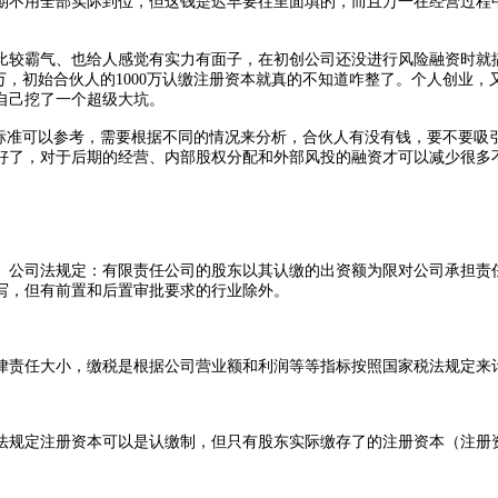
不用全部实际到位，但这钱是迟早要往里面填的，而且万一在经营过程中
气、也给人感觉有实力有面子，在初创公司还没进行风险融资时就搞了个1
缴500万，初始合伙人的1000万认缴注册资本就真的不知道咋整了。个人
给自己挖了一个超级大坑。
准可以参考，需要根据不同的情况来分析，合伙人有没有钱，要不要吸
好了，对于后期的经营、内部股权分配和外部风投的融资才可以减少很多
公司法规定：有限责任公司的股东以其认缴的出资额为限对公司承担责任
写，但有前置和后置审批要求的行业除外。
责任大小，缴税是根据公司营业额和利润等等指标按照国家税法规定来计
定注册资本可以是认缴制，但只有股东实际缴存了的注册资本（注册资