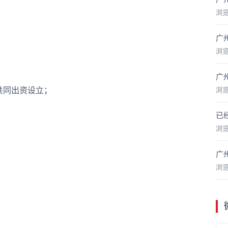
浏
广
浏
广
共同出资设立；
浏
已
浏
广
浏