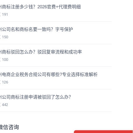
州商标注册多少钱？2026官费+代理费明细
览
191
州公司名和商标名要一致吗？字号保护
览
150
州商标驳回怎么办？驳回复审流程和成功率
览
100
州电商企业税务合规公司有哪些?专业选择标准解析
览
126
州公司商标注册申请被驳回了怎么办？
览
442
微信咨询