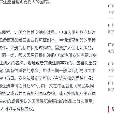
托书还应当载明委托人的国籍。
广
浏
广
浏
图样、证明文件并交纳申请费。申请人用药品商标注
证或者药品经营企业许可证副本，申请烟草制品的商标
广
文件。注册商标在使用过程中，需要扩大使用范围的，
浏
于同一类，都必须另行提出注册申请;注册商标需要改变
更注册人的名义、地址或者其他注册事项的，应当提出变
广
确定具有很重要的意义。申请日期一般以商标局收到申
浏
为申请日。商标法规定了可以享有优先权的两种情况：
广
标注册申请之日起6个月内，又在中国就相同商品以同
浏
的协议或者共同参加的国际条约，或者按照相互承认优
府主办的或者承认的国际展览会展出的貧品上首次使用
请人可以享有优先权。