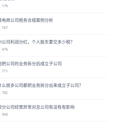
览
176
境电商公司税务合规案例分析
览
167
州公司利润分红，个人股东要交多少税？
览
476
何把公司的业务拆分后成立子公司
览
711
什么很多公司都把业务拆分出来成立子公司？
览
702
现分公司经营异常对总公司有没有有影响
览
595