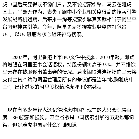
虎中国后来变得既不像门户，又不像搜索引擎，马云在雅虎中
国上几乎毫无作为，丧失了跟中小企业相关度很高的搜索引擎
发展战略机遇期，后来推一淘等搜索引擎其实就相当于阿里平
台内部搜索引擎。今年，阿里更是将搜索业务整体打包给
UC，以UC班底为核心组建神马搜索。
2007年，阿里香港上市IPO文件中披露，2010年起，雅虎
将增强在阿里董事会话语权，持股份额将高于35%，并不排除
马云存在被驱逐出董事会的情况。后来闹得沸沸扬扬的马云将
支付宝资产转为阿里管理层所有的争议都是当年“收购雅虎中
国”，出让过多的阿里股权给雅虎埋下的祸根。
现在有多少年轻人还记得雅虎中国？现在的人只会记得百
度、360搜索和搜狗。甚至谷歌是中国搜索引擎的历史也都记
得，但是雅虎中国是什么？谁知道！