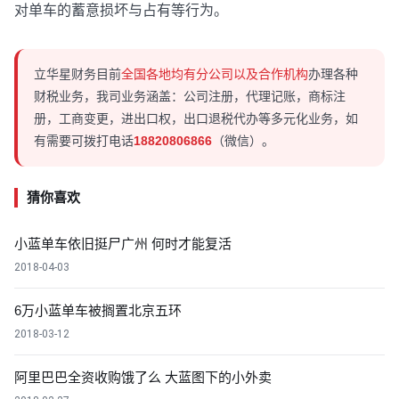
对单车的蓄意损坏与占有等行为。
立华星财务目前
全国各地均有分公司以及合作机构
办理各种
财税业务，我司业务涵盖：公司注册，代理记账，商标注
册，工商变更，进出口权，出口退税代办等多元化业务，如
有需要可拨打电话
18820806866
（微信）。
猜你喜欢
小蓝单车依旧挺尸广州 何时才能复活
2018-04-03
6万小蓝单车被搁置北京五环
2018-03-12
阿里巴巴全资收购饿了么 大蓝图下的小外卖