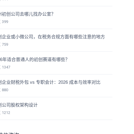
州初创公司去哪儿找办公室？
览
399
创企业或小微公司，在税务合规方面有哪些注意的地方
览
759
026年适合普通人的初创赛道有哪些？
览
1347
创企业财税外包 vs 专职会计：2026 成本与效率对比
览
880
创公司股权架构设计
览
1212