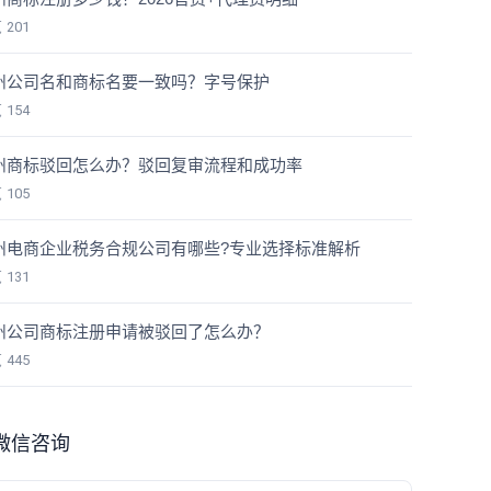
览
201
州公司名和商标名要一致吗？字号保护
览
154
州商标驳回怎么办？驳回复审流程和成功率
览
105
州电商企业税务合规公司有哪些?专业选择标准解析
览
131
州公司商标注册申请被驳回了怎么办？
览
445
微信咨询