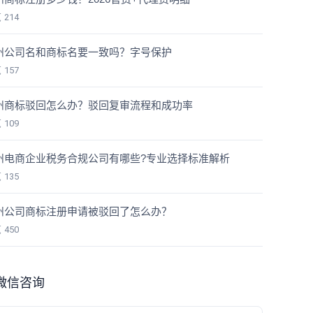
览
214
州公司名和商标名要一致吗？字号保护
览
157
州商标驳回怎么办？驳回复审流程和成功率
览
109
州电商企业税务合规公司有哪些?专业选择标准解析
览
135
州公司商标注册申请被驳回了怎么办？
览
450
微信咨询